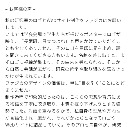
– お客様の声 –
私の研究室のロゴとWebサイト制作をファジカにお願い
しました。
いまでは学会会場で学生たちが掲げるポスターにロゴが
映え、「長尾研、目立つよね」と声をかけていただくこ
とも少なくありません。そのロゴを目印に足を止め、話
を聞きに来てくださる方もいます。名刺を差し出すと、ま
ずロゴに視線が集まり、その由来を尋ねられる。そこか
ら自然に会話が広がり、研究の哲学や取り組みを語るきっ
かけが生まれています。
ファジカのデザインの価値は、単に“目を引く”ことにとど
まりません。
制作過程で印象的だったのは、こちらの思想や背景にあ
る物語を丁寧に聴き取り、本質を掘り下げようとする姿
勢でした。対話を重ねるなかで、私自身の理念や方向性
が言語化され、磨かれ、それがかたちとなってロゴや
Webサイトに結晶していく。そのプロセス自体が、研究