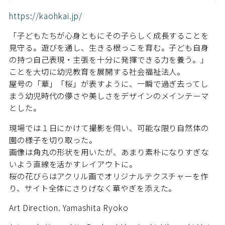
https://kaohkai.jp/
「子どもたちが心身ともにその子らしく成長することを
見守る。遊びを通し、生きる根っこを育む。子ども自身
の持つ自己表現・主張を十分に発揮できる力を養う。」
ことを大切に幼児教育を展開する社会福祉法人。
屋号の「華」「桜」が表すように、一瞬で過ぎ去ってし
まう幼児時代の儚さや美しさをデザインのメインテーマ
とした。
現場では１日にかけて撮影を伺い、可能な限り自然体の
園の様子を切り取った。
画像は角丸の形状を用いたが、あまり素朴になりすぎな
いよう直線を活かすレイアウトに。
桜の花びらはアクリル画でオリジナルテクスチャーを作
り、サイト全体にさりげなく華やぎを添えた。
Art Direction. Yamashita Ryoko