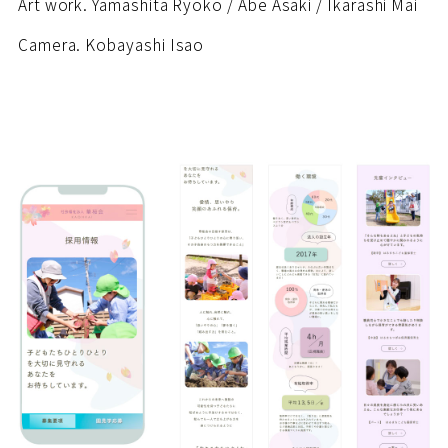
Art work. Yamashita Ryoko / Abe Asaki / Ikarashi Mai
Camera. Kobayashi Isao